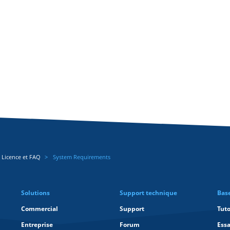
 Licence et FAQ
System Requirements
Solutions
Support technique
Bas
Commercial
Support
Tuto
Entreprise
Forum
Essa