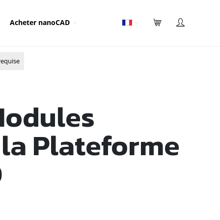
Acheter nanoCAD
requise
 Modules
la Plateforme
D