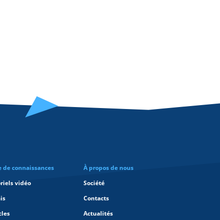
e de connaissances
À propos de nous
riels vidéo
Société
is
Contacts
cles
Actualités