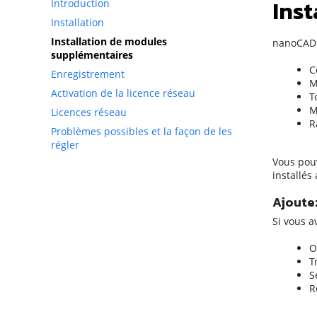
Ins
Introduction
Installation
Installation de modules
nanoCAD e
supplémentaires
C
Enregistrement
M
Activation de la licence réseau
T
M
Licences réseau
R
Problèmes possibles et la façon de les
régler
Vous pouv
installé
Ajoute
Si vous a
O
T
S
R