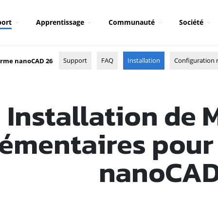
ort
Apprentissage
Communauté
Société
Support
FAQ
Installation
Configuration 
orme nanoCAD 26
Installation de
émentaires pour 
nanoCA