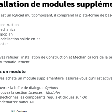
tallation de modules supplém
st un logiciel multicomposant, il comprend la plate-forme de ba
onstruction
echanica
opoplan
odélisation solide en 33
aster
ez refuser l'installation de Construction et Mechanica lors de la p
s automatiquement.
z un module
vez acheté un module supplémentaire, assurez-vous qu'il est acti
uvrez la boîte de dialogue
Options
rouvez la section
Licences
-
Modules
électionnez les composants requis et cliquez sur
ОК
edémarrez nanoCAD