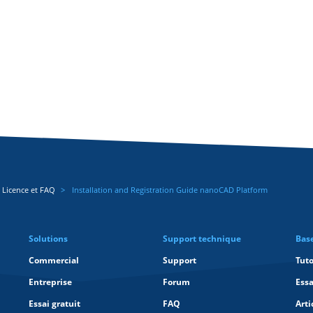
 Licence et FAQ
Installation and Registration Guide nanoCAD Platform
Solutions
Support technique
Bas
Commercial
Support
Tuto
Entreprise
Forum
Essa
Essai gratuit
FAQ
Arti