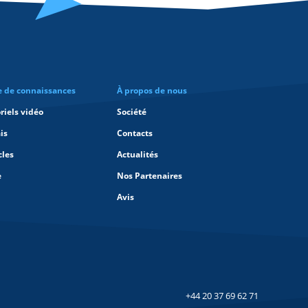
e de connaissances
À propos de nous
riels vidéo
Société
is
Contacts
cles
Actualités
e
Nos Partenaires
Avis
+44 20 37 69 62 71