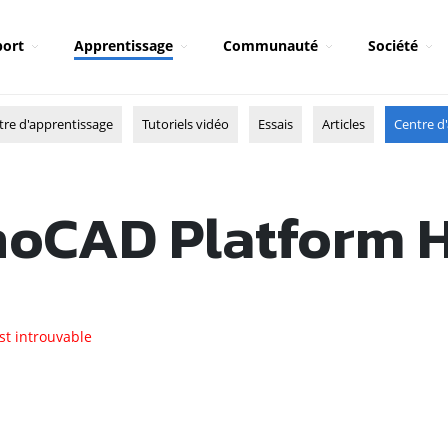
ort
Apprentissage
Communauté
Société
tre d'apprentissage
Tutoriels vidéo
Essais
Articles
Centre d'
oCAD Platform 
st introuvable